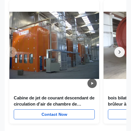
Cabine de jet de courant descendant de
bois bilaté
circulation d'air de chambre de
brûleur à g
peinture d'autobus pleine pour le
cabine de 
Contact Now
véhicule