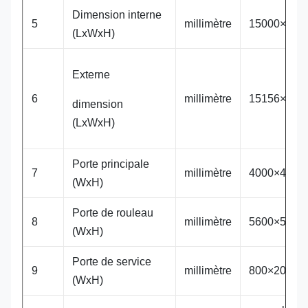
Dimension interne
5
millimètre
15000×500
(LxWxH)
Externe
6
millimètre
15156×690
dimension
(LxWxH)
Porte principale
7
millimètre
4000×4500
(WxH)
Porte de rouleau
8
millimètre
5600×5500
(WxH)
Porte de service
9
millimètre
800×2000
(WxH)