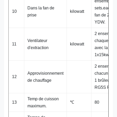
ensemble d
Dans la fan de
sets.each a
10
kilowatt
prise
fan de 2x7.
YDW.
2 ensemble
Ventilateur
chaque ens
11
kilowatt
d'extraction
avec la fan
1x15kw
2 ensemble
Approvisionnement
chacun régl
12
de chauffage
1 brûleur de 
RG5S Riell
Temp de cuisson
13
℃
80
maximum.