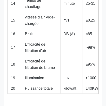
Temps de
14
minute
25-35
chauffage
vitesse d'air Vide-
15
m/s
≥0.25
chargée
16
Bruit
DB (A)
≤85
Efficacité de
17
>98%
filtration d'air
Efficacité de
18
≥95%
filtration de brume
19
Illumination
Lux
≥1000
20
Puissance totale
kilowatt
140KW