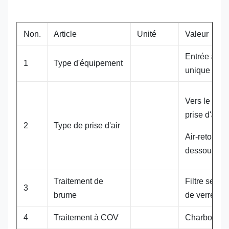
Non.
Article
Unité
Valeur
Entrée à se
1
Type d'équipement
unique
Vers le haut
prise d'air
2
Type de prise d'air
Air-retour ci
dessous
Traitement de
Filtre sec de
3
brume
de verre
4
Traitement à COV
Charbon act