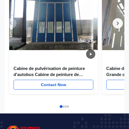
Cabine de pulvérisation de peinture
Cabine de 
d'autobus Cabine de peinture de
Grande cab
camion de commande d'écran tactile de
Contact Now
PLC