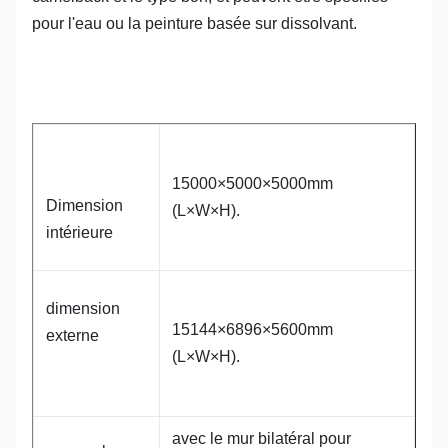
pour l'eau ou la peinture basée sur dissolvant.
15000×5000×5000mm
Dimension
(L×W×H).
intérieure
dimension
15144×6896×5600mm
externe
(L×W×H).
avec le mur bilatéral pour