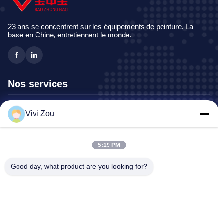
23 ans se concentrent sur les équipements de peinture. La
base en Chine, entretiennent le monde.
Nos services
Chaîne de production de peinture de véhicule
Vivi Zou
Ligne de peinture des véhicules à moteur
Ligne de peinture automatique de tôle
5:19 PM
Cabine de jet de camion
Cabine de jet d'autobus
Good day, what product are you looking for?
Adresse de l'entreprise
Adresse:
No. 6, parc industriel de route de Hongqidan, ville de